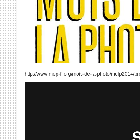
http://www.mep-fr.org/mois-
de-la-photo/mdlp2014/
pr